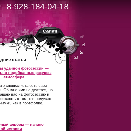
8-928-184-04-18
н:
дние статьи
ты удачной фотосессии —
ьно подобранные ракурсы,
и… атмосфера
ого специалиста есть свои
ы. Обычно ими не делятся, но
лашаю вас на фотосессию и
ассказать о том, как получаю
снимки, как в портфолио.
бный альбом — начало
ой истории