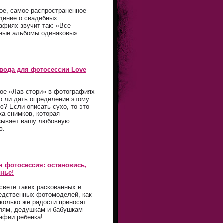
ое, самое распространенное
дение о свадебных
афиях звучит так: «Все
ные альбомы одинаковы».
вода для фотосессии Love
кое «Лав стори» в фотографиях
о ли дать определение этому
ю? Если описать сухо, то это
ка снимков, которая
зывает вашу любовную
ю.
я фотосессия: остановись,
нье!
 свете таких раскованных и
едственных фотомоделей, как
Сколько же радости приносят
лям, дедушкам и бабушкам
афии ребенка!