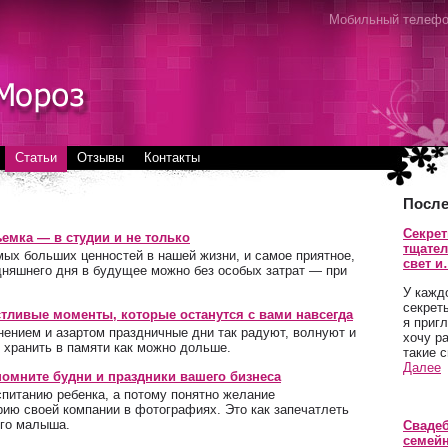
Мобильный телефо
Статьи
Отзывы
Контакты
После
Секре
мка — в студии и не только
тщател
ых больших ценностей в нашей жизни, и самое приятное,
свет 
одняшнего дня в будущее можно без особых затрат — при
У кажд
секрет
тливые моменты, которые останутся с вами навсегда
я приг
ением и азартом праздничные дни так радуют, волнуют и
хочу р
я хранить в памяти как можно дольше.
такие 
Далее
помните будни и праздники вашего бизнеса
спитанию ребенка, а потому понятно желание
рию своей компании в фотографиях. Это как запечатлеть
го малыша.
Сваде
семейн