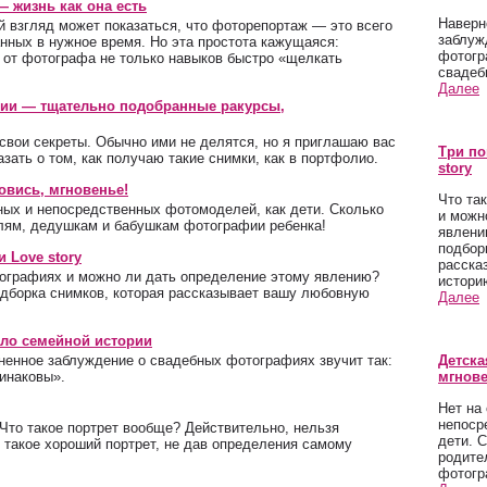
 жизнь как она есть
Наверн
 взгляд может показаться, что фоторепортаж — это всего
заблуж
нных в нужное время. Но эта простота кажущаяся:
фотогр
 от фотографа не только навыков быстро «щелкать
свадеб
Далее
сии — тщательно подобранные ракурсы,
 свои секреты. Обычно ими не делятся, но я приглашаю вас
Три по
зать о том, как получаю такие снимки, как в портфолио.
story
овись, мгновенье!
Что та
нных и непосредственных фотомоделей, как дети. Сколько
и можн
лям, дедушкам и бабушкам фотографии ребенка!
явлени
подбор
 Love story
расска
тографиях и можно ли дать определение этому явлению?
истори
подборка снимков, которая рассказывает вашу любовную
Далее
ло семейной истории
ненное заблуждение о свадебных фотографиях звучит так:
Детска
инаковы».
мгнове
Нет на
непоср
 Что такое портрет вообще? Действительно, нельзя
дети. 
е такое хороший портрет, не дав определения самому
родите
фотогр