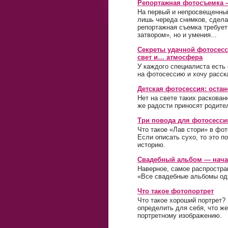
Репортажная фотосъемка —
На первый и непросвещенный
лишь череда снимков, сдела
репортажная съемка требует
затвором», но и умения...
Секреты удачной фотосес
свет и… атмосфера
У каждого специалиста есть
на фотосессию и хочу расска
Детская фотосессия: остан
Нет на свете таких раскова
же радости приносят родите
Три повода для фотосессии
Что такое «Лав стори» в фо
Если описать сухо, то это 
историю.
Свадебный альбом — нача
Наверное, самое распростра
«Все свадебные альбомы од
Что такое фотопортрет
Что такое хороший портрет?
определить для себя, что ж
портретному изображению.